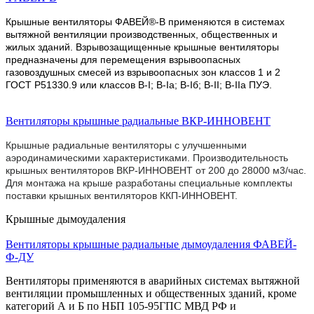
Крышные вентиляторы
ФАВЕЙ®-В применяются в системах
вытяжной вентиляции производственных, общественных и
жилых зданий.
Взрывозащищенные крышные вентиляторы
предназначены для перемещения взрывоопасных
газовоздушных смесей из взрывоопасных зон классов 1 и 2
ГОСТ Р51330.9 или классов В-I; B-Ia; B-Iб; B-II; B-IIa ПУЭ.
Вентиляторы крышные радиальные ВКР-ИННОВЕНТ
Крышные радиальные вентиляторы с улучшенными
аэродинамическими характеристиками. Производительность
крышных вентиляторов ВКР-ИННОВЕНТ от 200 до 28000 м3/час.
Для монтажа на крыше разработаны специальные комплекты
поставки крышных вентиляторов ККП-ИННОВЕНТ.
Крышные дымоудаления
Вентиляторы крышные радиальные дымоудаления ФАВЕЙ-
Ф-ДУ
Вентиляторы
применяются в аварийных системах вытяжной
вентиляции промышленных и общественных зданий, кроме
категорий А и Б по НБП 105-95ГПС МВД РФ и