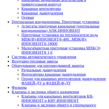
прямоугольном корпусе
Крышные вентиляторы
Крышные дымоудаления
Осевые
Центральные кондиционеры. Приточные установки
Агрегаты приточные канальные (центральные
кондиционеры) АПК-ИННОВЕНТ
Приточные установки на теплоносителе вода
МПК(В)-ИННОВЕНТ®-400...МПК(В)-
ИННОВЕНТ®-18000
Малогабаритная приточная установка МПК(Э)
ИННОВЕНТ® 1,6
Системы автоматического управления
Воздушно-тепловые завесы
Оборудование для противодымной защиты
Радиальные дымоудаления
Вентиляторы крышные дымоудаления
Опции для крышных вентиляторов дымоудаления
ФАВЕЙ-ДУ и ФАВЕЙ-Ф-ДУ
Фильтры
Клапаны и заслонки общего назначения
Клапаны для канальных вентиляторов КВ-
ИННОВЕНТ и КВУ-ИННОВЕНТ
Клапаны и заслонки общего и специального