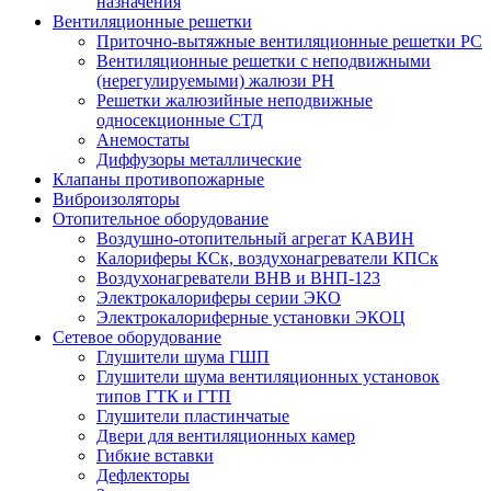
назначения
Вентиляционные решетки
Приточно-вытяжные вентиляционные решетки РС
Вентиляционные решетки с неподвижными
(нерегулируемыми) жалюзи РН
Решетки жалюзийные неподвижные
односекционные СТД
Анемостаты
Диффузоры металлические
Клапаны противопожарные
Виброизоляторы
Отопительное оборудование
Воздушно-отопительный агрегат КАВИН
Калориферы КСк, воздухонагреватели КПСк
Воздухонагреватели ВНВ и ВНП-123
Электрокалориферы серии ЭКО
Электрокалориферные установки ЭКОЦ
Сетевое оборудование
Глушители шума ГШП
Глушители шума вентиляционных установок
типов ГТК и ГТП
Глушители пластинчатые
Двери для вентиляционных камер
Гибкие вставки
Дефлекторы